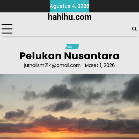
Skip
Agustus 4, 2026
to
hahihu.com
content
Puisi
Pelukan Nusantara
jurnalism214@gmail.com
Maret 1, 2026