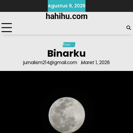
Skip
Agustus 9, 2026
to
hahihu.com
content
Puisi
Binarku
jurnalism214@gmail.com
Maret 1, 2026