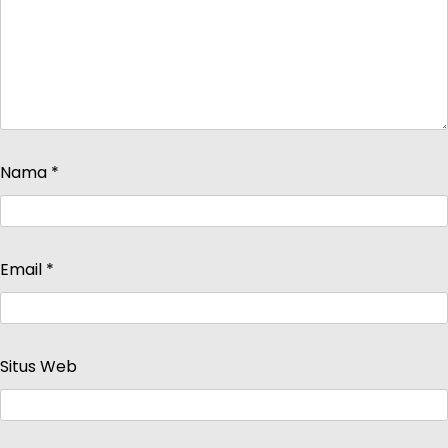
Nama
*
Email
*
Situs Web